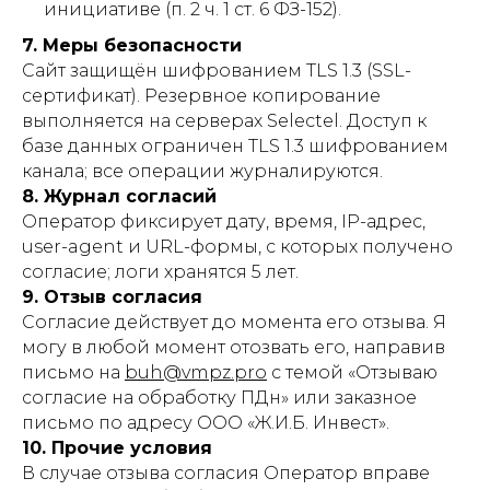
инициативе (п. 2 ч. 1 ст. 6 ФЗ-152).
7. Меры безопасности
Сайт защищён шифрованием TLS 1.3 (SSL-
сертификат). Резервное копирование
выполняется на серверах Selectel. Доступ к
базе данных ограничен TLS 1.3 шифрованием
канала; все операции журналируются.
8. Журнал согласий
Оператор фиксирует дату, время, IP-адрес,
user-agent и URL-формы, с которых получено
согласие; логи хранятся 5 лет.
9. Отзыв согласия
Согласие действует до момента его отзыва. Я
могу в любой момент отозвать его, направив
письмо на
buh@vmpz.pro
с темой «Отзываю
согласие на обработку ПДн» или заказное
письмо по адресу ООО «Ж.И.Б. Инвест».
10. Прочие условия
В случае отзыва согласия Оператор вправе